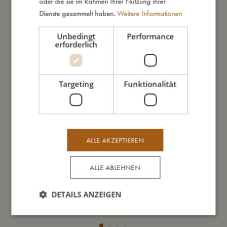
oder die sie im Rahmen Ihrer Nutzung ihrer
Dienste gesammelt haben.
Weitere Informationen
Unbedingt
Performance
erforderlich
Targeting
Funktionalität
ALLE AKZEPTIEREN
ALLE ABLEHNEN
Trinkflasche aus rostfreiem Edelstahl - Unicorn Shore
Tri
DETAILS ANZEIGEN
€
23,99
In den Warenkorb
In