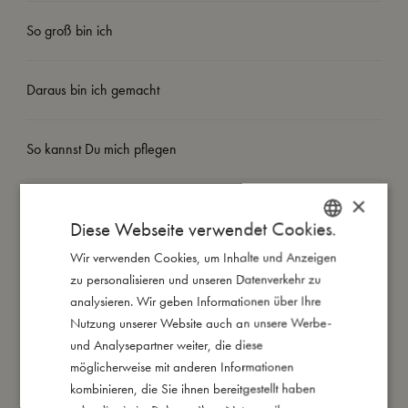
So groß bin ich
Daraus bin ich gemacht
So kannst Du mich pflegen
×
Meine Daten
Diese Webseite verwendet Cookies.
Wir verwenden Cookies, um Inhalte und Anzeigen
DANISH
zu personalisieren und unseren Datenverkehr zu
ENGLISH
analysieren. Wir geben Informationen über Ihre
GERMAN
Nutzung unserer Website auch an unsere Werbe-
Das könnte dir auch gefallen
und Analysepartner weiter, die diese
möglicherweise mit anderen Informationen
kombinieren, die Sie ihnen bereitgestellt haben