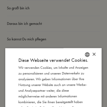
So groß bin ich
Daraus bin ich gemacht
So kannst Du mich pflegen
×
Meine Daten
Diese Webseite verwendet Cookies.
Wir verwenden Cookies, um Inhalte und Anzeigen
DANISH
zu personalisieren und unseren Datenverkehr zu
ENGLISH
analysieren. Wir geben Informationen über Ihre
GERMAN
Nutzung unserer Website auch an unsere Werbe-
Das könnte dir auch gefallen
und Analysepartner weiter, die diese
möglicherweise mit anderen Informationen
kombinieren, die Sie ihnen bereitgestellt haben