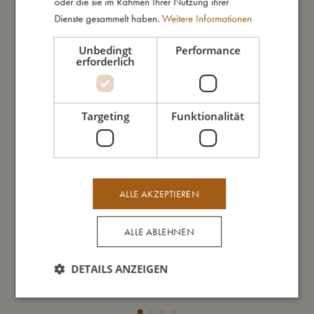
oder die sie im Rahmen Ihrer Nutzung ihrer
Dienste gesammelt haben.
Weitere Informationen
Unbedingt
Performance
erforderlich
Targeting
Funktionalität
ALLE AKZEPTIEREN
ALLE ABLEHNEN
Schmuckkästchen mit Musik – Unicorn
Was
DETAILS ANZEIGEN
€
23,99
In den Warenkorb
In