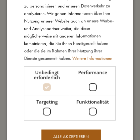
zu personalisieren und unseren Datenverkehr zu
ENGLISH
So kannst Du mich pflegen
analysieren. Wir geben Informationen über Ihre
GERMAN
Nutzung unserer Website auch an unsere Werbe-
und Analysepartner weiter, die diese
Meine Daten
möglicherweise mit anderen Informationen
kombinieren, die Sie ihnen bereitgestellt haben
oder die sie im Rahmen Ihrer Nutzung ihrer
Dienste gesammelt haben.
Weitere Informationen
Das könnte dir auch gefallen
Unbedingt
Performance
erforderlich
Targeting
Funktionalität
ALLE AKZEPTIEREN