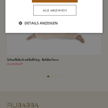
ALLE ABLEHNEN
DETAILS ANZEIGEN
Schnuffeltuch mit Beißring - Rehkitz Fawn
Sta
Ausverkauft
In