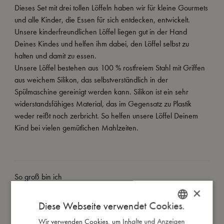
Dieses Set mit drei tollen Löffeln haben wir für kleine Gourmets
und alle Kinder, die Essen für sich entdecken, entwickelt.
Unsere kinderfreundlichen Löffel liegen gut in der Hand
Deines Kindes und helfen ihm dabei, den Löffel selbst zu
halten und damit zu essen.
Unsere Löffel bestehen aus 100 % rostfreiem Stahl mit Griffen
aus weichem Silikon, das selbstverständlich in der
Spülmaschine gereinigt werden kann. Silikon ist ein sehr
widerstandsfähiges Material, das im Gegensatz zu Plastik
weder reißt noch zerbricht. So helfen unsere Löffel Deinem
Kind bei vielen gemütlichen Mahlzeiten.
So groß bin ich
×
Diese Webseite verwendet Cookies.
Daraus bin ich gemacht
Wir verwenden Cookies, um Inhalte und Anzeigen
DANISH