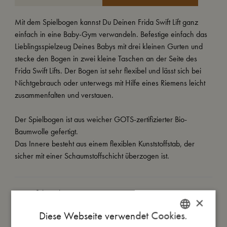
Mit dem Spielbogen kannst Du Deinen Frida Swift Lift ganz
einfach in eine Baby-Gym verwandeln. Befestige einfach das
Lieblingsspielzeug Deines Babys mit drei kleinen Gurten und
stecke den Bogen in zwei kleine Taschen an der Seite des
Frida Swift Lifts. Der Bogen ist sehr flexibel und lässt sich bei
Nichtgebrauch oder unterwegs mit Hilfe eines Riemens leicht
zusammenfalten und verstauen.
Der Spielbogen ist aus weicher GOTS-zertifizierter Bio-
Baumwolle gefertigt.
Das Innere besteht aus einem flexiblen Kunststoffstab, der
sicher mit einer Schaumstoffschicht überzogen ist.
So groß bin ich
×
Diese Webseite verwendet Cookies.
Daraus bin ich gemacht