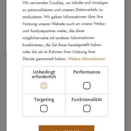
Wir verwenden Cookies, um Inhalte und Anzeigen
DANISH
zu personalisieren und unseren Datenverkehr zu
ENGLISH
analysieren. Wir geben Informationen über Ihre
So kannst Du mich pflegen
GERMAN
Nutzung unserer Website auch an unsere Werbe-
und Analysepartner weiter, die diese
Meine Daten
möglicherweise mit anderen Informationen
kombinieren, die Sie ihnen bereitgestellt haben
oder die sie im Rahmen Ihrer Nutzung ihrer
Dienste gesammelt haben.
Weitere Informationen
Unbedingt
Performance
Das könnte dir auch gefallen
erforderlich
SALE
Targeting
Funktionalität