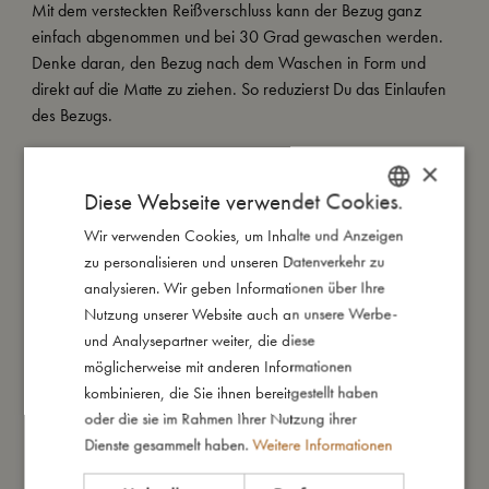
Mit dem versteckten Reißverschluss kann der Bezug ganz
einfach abgenommen und bei 30 Grad gewaschen werden.
Denke daran, den Bezug nach dem Waschen in Form und
direkt auf die Matte zu ziehen. So reduzierst Du das Einlaufen
des Bezugs.
×
Meine besonderen Merkmale:
- Bezug aus GOTS-zertifizierter Bio-Baumwolle.
Diese Webseite verwendet Cookies.
- Waschbarer Bezug.
Wir verwenden Cookies, um Inhalte und Anzeigen
DANISH
- Weiche Schaumstoffmatratze innen.
zu personalisieren und unseren Datenverkehr zu
- Schönes, zeitloses Steppmuster.
ENGLISH
analysieren. Wir geben Informationen über Ihre
- Durchmesser: 90 cm.
GERMAN
Nutzung unserer Website auch an unsere Werbe-
und Analysepartner weiter, die diese
möglicherweise mit anderen Informationen
So groß bin ich
kombinieren, die Sie ihnen bereitgestellt haben
oder die sie im Rahmen Ihrer Nutzung ihrer
Dienste gesammelt haben.
Weitere Informationen
Daraus bin ich gemacht