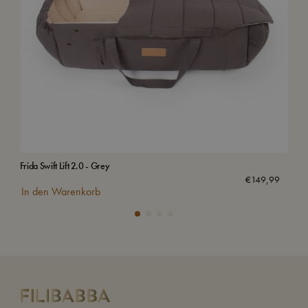
Frida Swift Lift 2.0 - Grey
Bab
€
149,99
In den Warenkorb
In