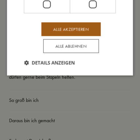
Mit unseren Stapelklötzen lernt Dein Kind bis zehn zu zählen
und entdeckt gleichzeitig die Bauernhoftiere. Klötze zu stapeln
macht nicht nur viel Spaß, sondern fördert auch die Fein- und
Grobmotorik sowie die Hand-Augen-Koordination und die
ALLE AKZEPTIEREN
Problemlösungsfähigkeit Deines Kindes. Die farbenfrohen,
handgezeichneten Illustrationen wecken die Neugierde der
ALLE ABLEHNEN
Kleinen und regen zu Gesprächen über die Bauernhoftiere
und die Natur an.
Diese Stapelklötze sind für Kleinkinder ab einem Alter von 12
DETAILS ANZEIGEN
Monaten geeignet, aber alle Eltern und größeren Geschwister
dürfen gerne beim Stapeln helfen.
So groß bin ich
Daraus bin ich gemacht