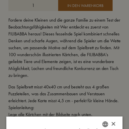
IN DEN WARENKORB
Fordere deine Kleinen und die ganze Familie zu einem Test der
Beobachtungsfähigkeiten mit Wer entdeckt es zuerst von
FILIBABBA heraus! Dieses fesselnde Spiel kombiniert schnelles
Denken und scharfe Augen, während die Spieler um die Wette
suchen, um passende Motive auf dem Spielbrett zu finden. Mit
100 wunderschön illustrierten Kärtchen, die FILIBABBA's
geliebte Tiere und Elemente zeigen, ist es eine wunderbare
Möglichkeit, Lachen und freundliche Konkurrenz an den Tisch
zu bringen.
Das Spielbrett misst 40x40 cm und besteht aus 4 großen
Puzzleteilen, was das Zusammenbauen und Verstauen
erleichtert. Jede Karte misst 4,5 cm - perfekt für kleine Hände.
Spielanleitung:
Lege alle Kärtchen mit der Bildseite nach unten.
Wähle einen Spielleiter oder wechsle, um eine Karte
×
umzudrehen.