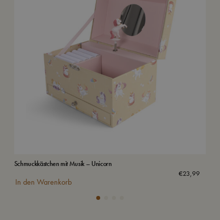
Schmuckkästchen mit Musik – Unicorn
Was
Aus
€
23,99
In den Warenkorb