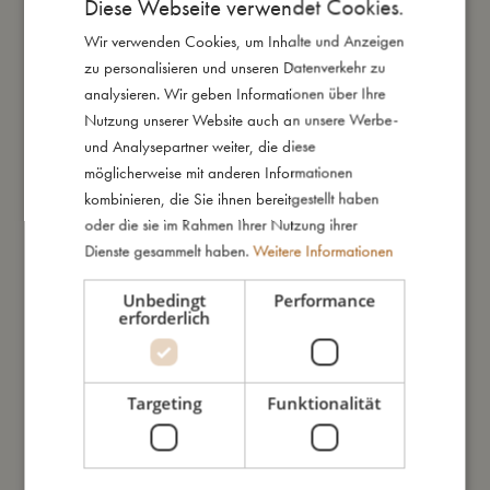
Diese Webseite verwendet Cookies.
Der erste Spieler, der das passende Bild auf dem Spielbrett
Wir verwenden Cookies, um Inhalte und Anzeigen
DANISH
findet, gewinnt die Karte.
zu personalisieren und unseren Datenverkehr zu
Der Spieler mit den meisten Kärtchen am Ende gewinnt!
ENGLISH
analysieren. Wir geben Informationen über Ihre
GERMAN
Um das Spiel zu verkürzen, können die Spieler vereinbaren,
Nutzung unserer Website auch an unsere Werbe-
mit einer bestimmten Anzahl an Karten zu spielen, z.B. 20,
und Analysepartner weiter, die diese
bevor der Gewinner ermittelt wird.
möglicherweise mit anderen Informationen
kombinieren, die Sie ihnen bereitgestellt haben
Meine besonderen Merkmale:
oder die sie im Rahmen Ihrer Nutzung ihrer
- Beinhaltet 100 illustrierte Kärtchen, jedes mit einer Größe von
Dienste gesammelt haben.
Weitere Informationen
4,5 cm - perfekt für kleine Hände.
- Das Spielbrett misst 40 x 40 cm, zusammengebaut aus 4
Unbedingt
Performance
erforderlich
großen Puzzleteilen.
- Fördert visuelle Wahrnehmung, Fokus und Konzentration.
- Perfekt für gemeinsame, spaßige Momente.
- Geeignet ab: 3 Jahren.
Targeting
Funktionalität
So groß bin ich