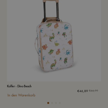
Koffer - Dino Beach
Org
€
46,89
€
66,99
In den Warenkorb
In