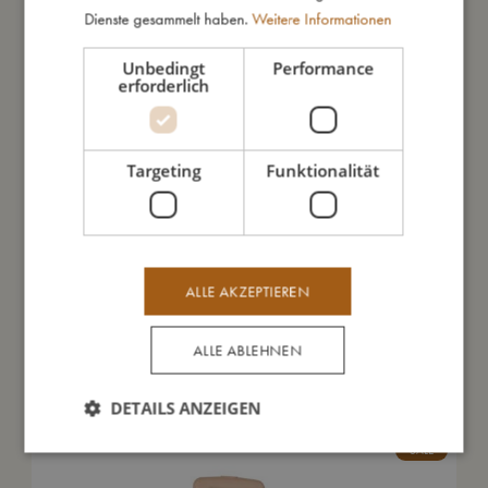
So groß bin ich
Dienste gesammelt haben.
Weitere Informationen
Unbedingt
Performance
erforderlich
Daraus bin ich gemacht
So kannst Du mich pflegen
Targeting
Funktionalität
Meine Daten
ALLE AKZEPTIEREN
ALLE ABLEHNEN
Das könnte dir auch gefallen
DETAILS ANZEIGEN
SALE