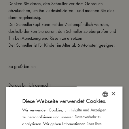
Denken Sie daran, den Schnuller vor dem Gebrauch
abzukochen, um ihn zu desinfizieren - und machen Sie dies
dann regelmässig.
Der Schnullerkopf kann mit der Zeit empfindlich werden,
deshalb denken Sie daran, den Schnuller zu überprüfen und
ihn bei Abnutzung und Rissen zu ersetzen.
Der Schnuller ist für Kinder im Alter ab 6 Monaten geeignet.
So groß bin ich
Daraus bin ich gemacht
×
Diese Webseite verwendet Cookies.
So kannst Du mich pflegen
Wir verwenden Cookies, um Inhalte und Anzeigen
DANISH
zu personalisieren und unseren Datenverkehr zu
ENGLISH
Meine Daten
analysieren. Wir geben Informationen über Ihre
GERMAN