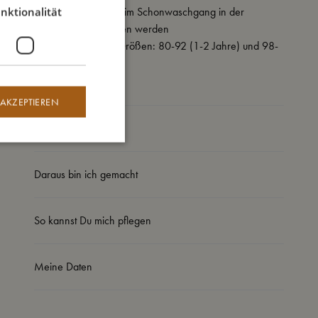
- Kann bei 30 Grad im Schonwaschgang in der
nktionalität
Maschine gewaschen werden
- Erhältlich in zwei Größen: 80-92 (1-2 Jahre) und 98-
104 (3-4 Jahre)
 AKZEPTIEREN
So groß bin ich
Daraus bin ich gemacht
So kannst Du mich pflegen
Meine Daten