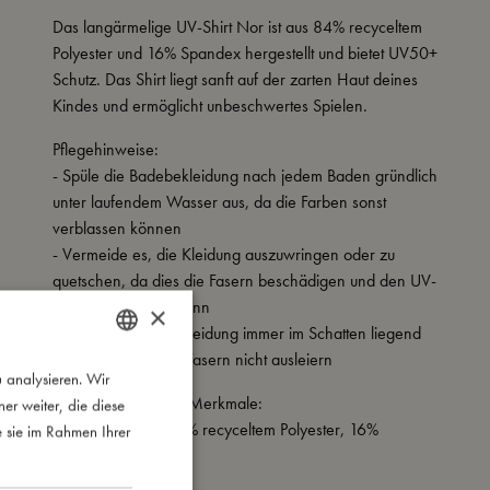
Das langärmelige UV-Shirt Nor ist aus 84% recyceltem
Polyester und 16% Spandex hergestellt und bietet UV50+
Schutz. Das Shirt liegt sanft auf der zarten Haut deines
Kindes und ermöglicht unbeschwertes Spielen.
Pflegehinweise:
- Spüle die Badebekleidung nach jedem Baden gründlich
unter laufendem Wasser aus, da die Farben sonst
verblassen können
- Vermeide es, die Kleidung auszuwringen oder zu
quetschen, da dies die Fasern beschädigen und den UV-
Schutz verringern kann
×
- Lasse die Badebekleidung immer im Schatten liegend
trocknen, damit die Fasern nicht ausleiern
 analysieren. Wir
DANISH
Meine besonderen Merkmale:
r weiter, die diese
ENGLISH
- Hergestellt aus 84% recyceltem Polyester, 16%
e sie im Rahmen Ihrer
GERMAN
Spandex
- UV-Schutz 50+