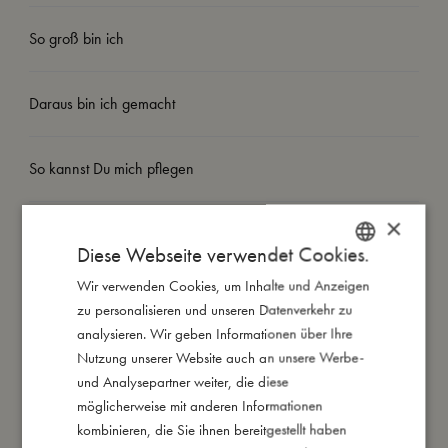
So groß bin ich
Daraus bin ich gemacht
So kannst Du mich pflegen
×
Meine Daten
Diese Webseite verwendet Cookies.
Wir verwenden Cookies, um Inhalte und Anzeigen
DANISH
zu personalisieren und unseren Datenverkehr zu
ENGLISH
analysieren. Wir geben Informationen über Ihre
GERMAN
Nutzung unserer Website auch an unsere Werbe-
Das könnte dir auch gefallen
und Analysepartner weiter, die diese
möglicherweise mit anderen Informationen
kombinieren, die Sie ihnen bereitgestellt haben