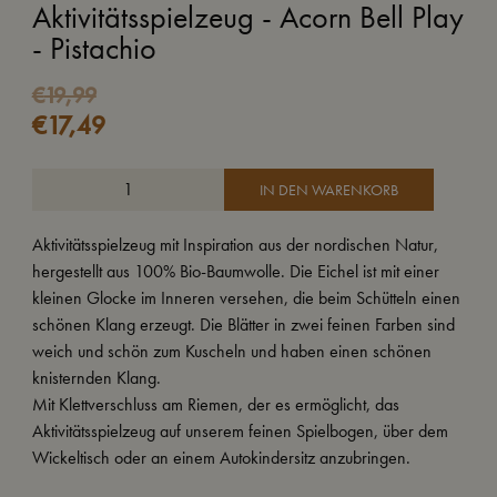
Aktivitätsspielzeug - Acorn Bell Play
- Pistachio
Ursprünglicher
Aktueller
€
19,99
€
17,49
Preis
Preis
war:
ist:
€19,99
€17,49.
IN DEN WARENKORB
Aktivitätsspielzeug mit Inspiration aus der nordischen Natur,
hergestellt aus 100% Bio-Baumwolle. Die Eichel ist mit einer
kleinen Glocke im Inneren versehen, die beim Schütteln einen
schönen Klang erzeugt. Die Blätter in zwei feinen Farben sind
weich und schön zum Kuscheln und haben einen schönen
knisternden Klang.
Mit Klettverschluss am Riemen, der es ermöglicht, das
Aktivitätsspielzeug auf unserem feinen Spielbogen, über dem
Wickeltisch oder an einem Autokindersitz anzubringen.