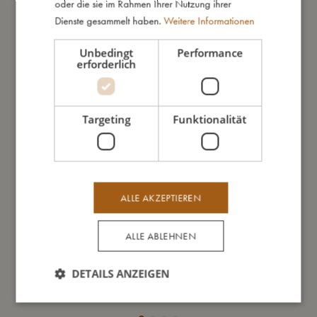
oder die sie im Rahmen Ihrer Nutzung ihrer
Dienste gesammelt haben.
Weitere Informationen
Unbedingt
Performance
erforderlich
Targeting
Funktionalität
ALLE AKZEPTIEREN
ALLE ABLEHNEN
Schmuckkästchen mit Musik – Unicorn
Trin
DETAILS ANZEIGEN
€
23,99
In den Warenkorb
In