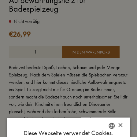
Aufbewahrungsnetz für
Badespielzeug
Nicht vorrätig
€
26,99
IN DEN WARENKORB
Badezeit bedeutet Spaß, Lachen, Schaum und jede Menge
Spielzeug. Nach dem Spielen müssen die Spielsachen verstaut
werden, und hier kommt dieses niedliche Aufbewahrungsnetz
ins Spiel. Es sorgt nicht nur für Ordnung im Badezimmer,
sondern macht die Badezeit auch noch unterhaltsamer. Stell dir
vor, wie dein Kind mit einem freundlichen Dinosaurier
planscht, während drei farbenfrohe, schwimmende Bälle
umherwirbeln und magische Momente zaubern.
×
Diese Webseite verwendet Cookies.
Dieses strapazierfähige Netz, hergestellt aus Neopren und