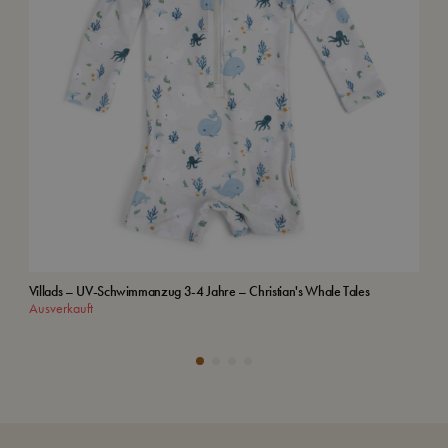
Villads – UV-Schwimmanzug 3-4 Jahre – Christian's Whale Tales
Kap
Ausverkauft
In