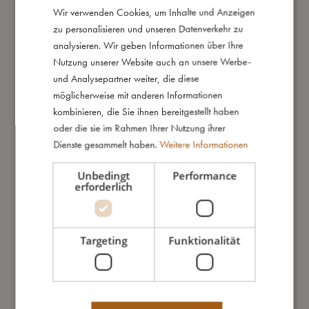
Polyester-Mesh, ist perfekt zur Aufbewahrung von
Wir verwenden Cookies, um Inhalte und Anzeigen
DANISH
Badespielzeug. Die drei Bälle im Set sind nicht nur fantastisch
zu personalisieren und unseren Datenverkehr zu
ENGLISH
für Ballspiele in der Badewanne, sondern schwimmen auch auf
analysieren. Wir geben Informationen über Ihre
der Wasseroberfläche und sorgen für zusätzliche Unterhaltung
GERMAN
Nutzung unserer Website auch an unsere Werbe-
während der Badezeit. Das Netz wird einfach mit zwei starken
und Analysepartner weiter, die diese
Saugnäpfen an glatten Oberflächen in Duschkabinen und
möglicherweise mit anderen Informationen
Badewannen befestigt.
kombinieren, die Sie ihnen bereitgestellt haben
oder die sie im Rahmen Ihrer Nutzung ihrer
Meine besonderen Merkmale:
Dienste gesammelt haben.
Weitere Informationen
- Das Set enthält ein Aufbewahrungsnetz mit Dinosaurier-
Thema und drei Bälle
Unbedingt
Performance
erforderlich
- Zwei starke Saugnäpfe für einfache Befestigung
- Hergestellt aus 100 % Neopren und Polyester-Mesh
- Empfohlenes Alter: 6+ Monate
Targeting
Funktionalität
So groß bin ich