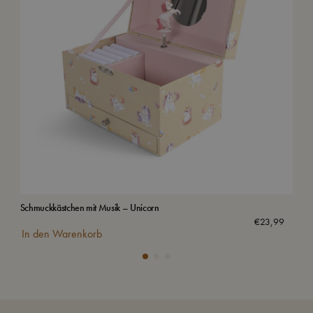
Schmuckkästchen mit Musik – Unicorn
Was
€
23,99
In den Warenkorb
In