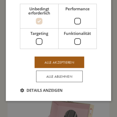
Daraus bin ich gemacht
Unbedingt
Performance
erforderlich
So kannst Du mich pflegen
Targeting
Funktionalität
Meine Daten
ALLE AKZEPTIEREN
Das könnte dir auch gefallen
ALLE ABLEHNEN
DETAILS ANZEIGEN