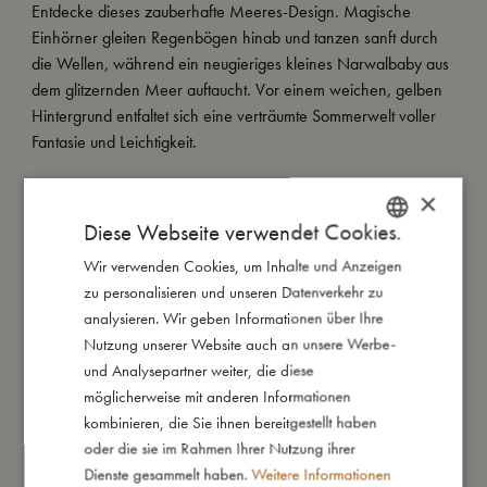
Entdecke dieses zauberhafte Meeres-Design. Magische
Einhörner gleiten Regenbögen hinab und tanzen sanft durch
die Wellen, während ein neugieriges kleines Narwalbaby aus
dem glitzernden Meer auftaucht. Vor einem weichen, gelben
Hintergrund entfaltet sich eine verträumte Sommerwelt voller
Fantasie und Leichtigkeit.
Bitte beachten: Die Flasche ist nicht mikrowellengeeignet.
×
Diese Webseite verwendet Cookies.
Meine besonderen Merkmale:
– Deckel mit integriertem Trinkhalm und Schraubverschluss
Wir verwenden Cookies, um Inhalte und Anzeigen
DANISH
– Hält kalte Getränke kalt und warme Getränke warm – bis zu
zu personalisieren und unseren Datenverkehr zu
ENGLISH
12 Stunden
analysieren. Wir geben Informationen über Ihre
– Fassungsvermögen: 350 ml
GERMAN
Nutzung unserer Website auch an unsere Werbe-
– Hergestellt aus Edelstahl und PP-Deckel
und Analysepartner weiter, die diese
möglicherweise mit anderen Informationen
kombinieren, die Sie ihnen bereitgestellt haben
So groß bin ich
oder die sie im Rahmen Ihrer Nutzung ihrer
Dienste gesammelt haben.
Weitere Informationen