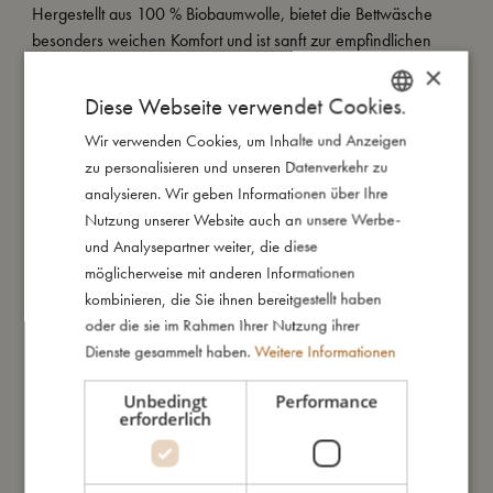
Hergestellt aus 100 % Biobaumwolle, bietet die Bettwäsche
besonders weichen Komfort und ist sanft zur empfindlichen
Haut deines Babys. Das Set umfasst einen Kopfkissen- sowie
×
einen Bettdeckenbezug.
Diese Webseite verwendet Cookies.
Wir verwenden Cookies, um Inhalte und Anzeigen
DANISH
Bitte beachte die Produktmaße, um sicherzustellen, dass sie zu
zu personalisieren und unseren Datenverkehr zu
deinem Bett- und Kissenset passen.
ENGLISH
analysieren. Wir geben Informationen über Ihre
GERMAN
Nutzung unserer Website auch an unsere Werbe-
Meine besondere Merkmale:
und Analysepartner weiter, die diese
- Maße Bettdeckenbezug: 70 x 80 cm
möglicherweise mit anderen Informationen
- Maße Kopfkissenbezug: 28 x 35 cm
kombinieren, die Sie ihnen bereitgestellt haben
- Hergestellt aus 100% Bio-Baumwolle.
oder die sie im Rahmen Ihrer Nutzung ihrer
- GOTS organic zertifiziert von CERES-0300.
Dienste gesammelt haben.
Weitere Informationen
Unbedingt
Performance
So groß bin ich
erforderlich
Daraus bin ich gemacht