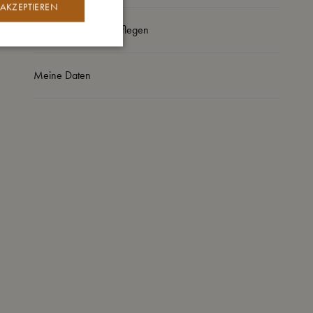
 AKZEPTIEREN
So kannst Du mich pflegen
Meine Daten