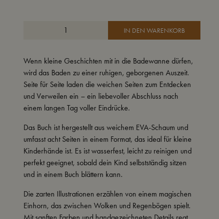
IN DEN WARENKORB
Wenn kleine Geschichten mit in die Badewanne dürfen,
wird das Baden zu einer ruhigen, geborgenen Auszeit.
Seite für Seite laden die weichen Seiten zum Entdecken
und Verweilen ein – ein liebevoller Abschluss nach
einem langen Tag voller Eindrücke.
Das Buch ist hergestellt aus weichem EVA-Schaum und
umfasst acht Seiten in einem Format, das ideal für kleine
Kinderhände ist. Es ist wasserfest, leicht zu reinigen und
perfekt geeignet, sobald dein Kind selbstständig sitzen
und in einem Buch blättern kann.
Die zarten Illustrationen erzählen von einem magischen
Einhorn, das zwischen Wolken und Regenbögen spielt.
Mit sanften Farben und handgezeichneten Details regt