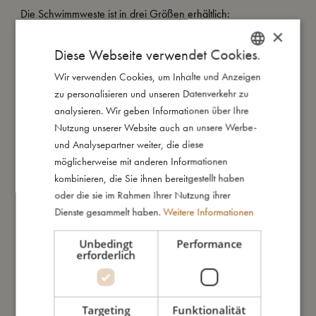
Die Schwimmweste ist in drei Größen erhältlich:
1-2 Jahre: Empfohlenes Gewicht 11-15 kg, Brustumfang 51 cm
×
3-4 Jahre: Empfohlenes Gewicht 15-19 kg, Brustumfang 56
Diese Webseite verwendet Cookies.
cm
Wir verwenden Cookies, um Inhalte und Anzeigen
DANISH
5-6 Jahre: Empfohlenes Gewicht 19-30 kg, Brustumfang 62
zu personalisieren und unseren Datenverkehr zu
cm
ENGLISH
analysieren. Wir geben Informationen über Ihre
GERMAN
Diese Schwimmweste ist kein lebensrettendes Produkt und
Nutzung unserer Website auch an unsere Werbe-
bietet keinen Schutz vor dem Ertrinken. Sie darf nur unter
und Analysepartner weiter, die diese
ständiger und fachkundiger Aufsicht durch eine erwachsene
möglicherweise mit anderen Informationen
Person verwendet werden. Die Schwimmlernweste eignet sich
kombinieren, die Sie ihnen bereitgestellt haben
nicht zum Segeln.
oder die sie im Rahmen Ihrer Nutzung ihrer
Dienste gesammelt haben.
Weitere Informationen
Meine besonderen Merkmale:
- UV-Schutz mit Faktor 50+
Unbedingt
Performance
erforderlich
- Erhältlich in den Größen 1–2 Jahre, 3–4 Jahre und 5–6
Jahre
- Unterstützt eine natürliche Schwimmhaltung
- Anpassbarer Auftrieb durch herausnehmbare Auftriebskörper
Targeting
Funktionalität