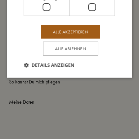
- Auch nach dem freien Schwimmen als UV-Schutz nutzbar
- Geprüft und zugelassen nach europäischer Norm EN 13138-
1
ALLE AKZEPTIEREN
So groß bin ich
ALLE ABLEHNEN
Daraus bin ich gemacht
DETAILS ANZEIGEN
So kannst Du mich pflegen
Meine Daten