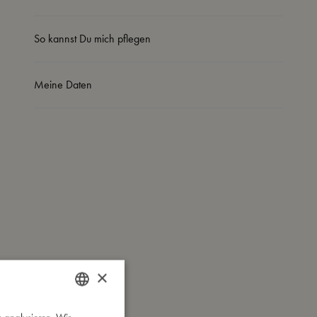
So kannst Du mich pflegen
Meine Daten
×
DANISH