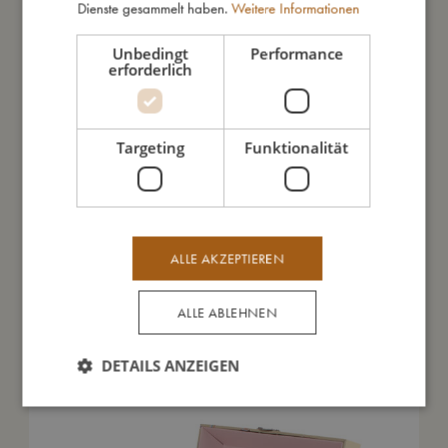
Dienste gesammelt haben.
Weitere Informationen
Unbedingt
Performance
Daraus bin ich gemacht
erforderlich
So kannst Du mich pflegen
Targeting
Funktionalität
Meine Daten
ALLE AKZEPTIEREN
ALLE ABLEHNEN
Das könnte dir auch gefallen
DETAILS ANZEIGEN