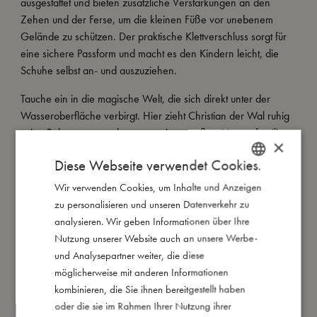
ausgestattet und bieten zusätzliche Verstärkungen an den
Zehen und der Ferse, um die kleinen Füße vor unebenem
Gelände zu schützen. Der praktische Klettverschluss sorgt für
eine sichere Passform und macht es den Kindern leicht, die
Schuhe selbst an- und auszuziehen.
Tauche ein in die magische Welt, die sich direkt unter der
Wasseroberfläche verbirgt. Hier zieht Christian der Wal ruhig
seine Bahnen – umgeben von seiner großen Meeresfamilie.
×
Sanfte Strömungen gleiten über den cremeweißen Hintergrund
Diese Webseite verwendet Cookies.
und begleiten dein Kind auf eine sanfte Reise ins Träumeland.
Wir verwenden Cookies, um Inhalte und Anzeigen
DANISH
Meine besonderen Merkmale:
zu personalisieren und unseren Datenverkehr zu
ENGLISH
- Rutschfeste Sohle für extra Sicherheit
analysieren. Wir geben Informationen über Ihre
- Zusätzliche Verstärkungen an Zehen und Ferse
GERMAN
Nutzung unserer Website auch an unsere Werbe-
- UPF: 50+
und Analysepartner weiter, die diese
- Erhältlich in drei Größen: 23-24, 24-25 und 26-27
möglicherweise mit anderen Informationen
kombinieren, die Sie ihnen bereitgestellt haben
oder die sie im Rahmen Ihrer Nutzung ihrer
So groß bin ich