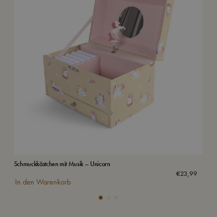
Schmuckkästchen mit Musik – Unicorn
Was
€
23,99
In den Warenkorb
In