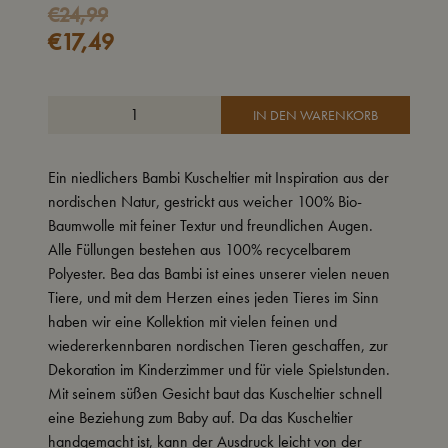
Ursprünglicher
Aktueller
€
24,99
€
17,49
Preis
Preis
war:
ist:
€24,99
€17,49.
IN DEN WARENKORB
Ein niedlichers Bambi Kuscheltier mit Inspiration aus der
nordischen Natur, gestrickt aus weicher 100% Bio-
Baumwolle mit feiner Textur und freundlichen Augen.
Alle Füllungen bestehen aus 100% recycelbarem
Polyester. Bea das Bambi ist eines unserer vielen neuen
Tiere, und mit dem Herzen eines jeden Tieres im Sinn
haben wir eine Kollektion mit vielen feinen und
wiedererkennbaren nordischen Tieren geschaffen, zur
Dekoration im Kinderzimmer und für viele Spielstunden.
Mit seinem süßen Gesicht baut das Kuscheltier schnell
eine Beziehung zum Baby auf. Da das Kuscheltier
handgemacht ist, kann der Ausdruck leicht von der