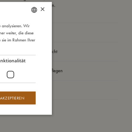
Abbildung abweichen.
×
 analysieren. Wir
DANISH
So groß bin ich
r weiter, die diese
ENGLISH
e sie im Rahmen Ihrer
GERMAN
Daraus bin ich gemacht
nktionalität
So kannst Du mich pflegen
Meine Daten
 AKZEPTIEREN