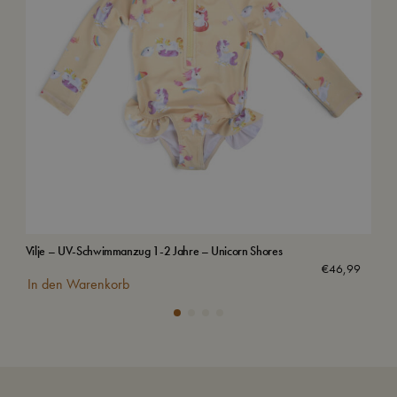
Vilje – UV-Schwimmanzug 1-2 Jahre – Unicorn Shores
Sch
€
46,99
In den Warenkorb
In