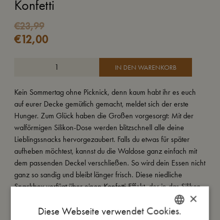
Konfetti
€
23,99
€
12,00
IN DEN WARENKORB
Kein Sommertag ohne Picknick, denn kaum habt ihr es euch
auf eurer Decke gemütlich gemacht, meldet sich der erste
Hunger. Zum Glück haben die Großen vorgesorgt: Mit der
walförmigen Silikon-Dose werden blitzschnell alle deine
Lieblingssnacks hervorgezaubert. Falls du etwas für später
aufheben möchtest, kannst du die Waldose ganz einfach mit
dem passenden Deckel verschließen. So wird dein Essen nicht
ganz so sandig und bleibt länger frisch. Diese niedliche
Snackbox verfügt über einen Konfetti-Effekt, der in das Silikon
×
eingebettet ist und jedes Picknick zu einem festlichen Anlass
Diese Webseite verwendet Cookies.
macht.