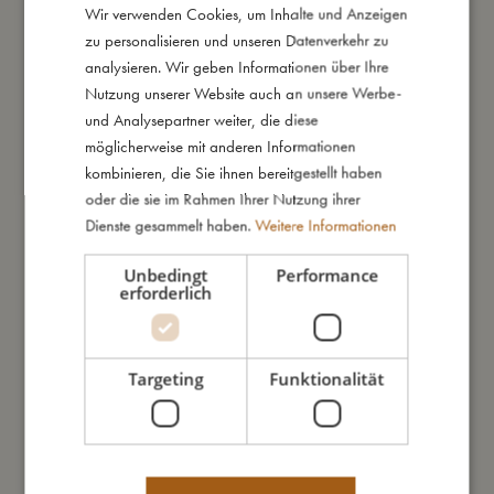
Wir verwenden Cookies, um Inhalte und Anzeigen
DANISH
Die Dose ist aus 100 % lebensmittelechtem Silikon hergestellt
zu personalisieren und unseren Datenverkehr zu
ENGLISH
und hat eine weiche Oberfläche, die sich angenehm anfühlt.
analysieren. Wir geben Informationen über Ihre
Silikon ist ein sehr widerstandsfähiges Material, das im
GERMAN
Nutzung unserer Website auch an unsere Werbe-
Gegensatz zu Plastik weder reißt noch zerbricht. Unsere
und Analysepartner weiter, die diese
Snack-Dosen sind spülmaschinenfest. So begleiten unsere
möglicherweise mit anderen Informationen
lustigen Wale sein Kind bei vielen gemütlichen Mahlzeiten.
kombinieren, die Sie ihnen bereitgestellt haben
oder die sie im Rahmen Ihrer Nutzung ihrer
Dienste gesammelt haben.
Weitere Informationen
Meine besonderen Merkmale:
- Walzenförmige Silikonschalen mit passendem Deckel
Unbedingt
Performance
erforderlich
- Konfetti-Effekt eingebettet in das Silikon
- Hergestellt aus flexiblem und strapazierfähigem Silikon
- Spülmaschinenfest
Targeting
Funktionalität
So groß bin ich