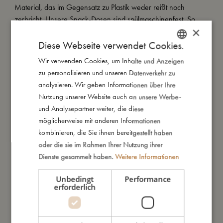
Material, das im Gegensatz zu Plastik weder reißt noch
zerbricht. Unsere Snack-Dosen sind spülmaschinenfest. So
×
begleiten unsere lustigen Wale Dein Kind bei vielen
gemütlichen Mahlzeiten.
Diese Webseite verwendet Cookies.
Wir verwenden Cookies, um Inhalte und Anzeigen
DANISH
zu personalisieren und unseren Datenverkehr zu
ENGLISH
So groß bin ich
analysieren. Wir geben Informationen über Ihre
GERMAN
Nutzung unserer Website auch an unsere Werbe-
und Analysepartner weiter, die diese
Daraus bin ich gemacht
möglicherweise mit anderen Informationen
kombinieren, die Sie ihnen bereitgestellt haben
So kannst Du mich pflegen
oder die sie im Rahmen Ihrer Nutzung ihrer
Dienste gesammelt haben.
Weitere Informationen
Meine Daten
Unbedingt
Performance
erforderlich