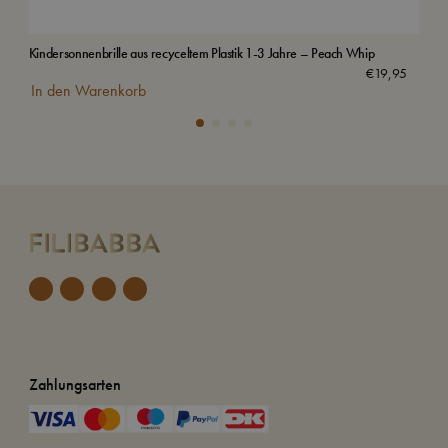
Kindersonnenbrille aus recyceltem Plastik 1-3 Jahre – Peach Whip
Sel
Aus
€
19,95
In den Warenkorb
Zahlungsarten