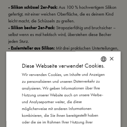
- Silikon schüssel 2er-Pack:
Aus 100 % hochwertigem Silikon
gefertigt, mit einer weichen Oberfläche, die es deinem Kind
leicht macht, die Schüsseln zu greifen.
- Silikon becher 2er-Pack:
Strapazierfähig und bruchsicher –
selbst wenn es mal hektisch wird, überstehen diese Becher
jeden Sturz.
- Esslernteller aus Silikon:
Mit drei praktischen Unterteilungen,
ideal für Baby-led Weaning (BLW). Der Saugnapf sorgt dafür,
×
dass der Teller auch bei turbulenten Mahlzeiten an Ort und
Diese Webseite verwendet Cookies.
Stelle bleibt.
Wir verwenden Cookies, um Inhalte und Anzeigen
DANISH
- Silikonbesteckset:
Robustes Edelstahlbesteck mit weichen
zu personalisieren und unseren Datenverkehr zu
Silikongriffen, die perfekt für kleine Kinderhände geeignet
ENGLISH
analysieren. Wir geben Informationen über Ihre
sind.
GERMAN
Nutzung unserer Website auch an unsere Werbe-
- Lätzchen mit Ärmeln:
Wasserabweisend dank einer
und Analysepartner weiter, die diese
weichen PU-Beschichtung und mit einer großzügigen
möglicherweise mit anderen Informationen
Auffangtasche, die heruntergefallenes Essen und Flüssigkeiten
kombinieren, die Sie ihnen bereitgestellt haben
aufsammelt.
oder die sie im Rahmen Ihrer Nutzung ihrer