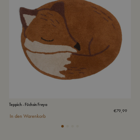
Teppich - Füchsin Freya
Frid
€
79,99
In den Warenkorb
In