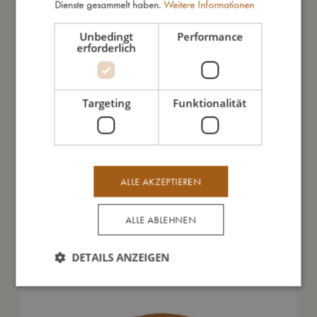
Gesamtwert:
109,99 €
Dienste gesammelt haben.
Weitere Informationen
Jetzt nur:
69,99 €
Unbedingt
Performance
erforderlich
So groß bin ich
Targeting
Funktionalität
Meine Daten
ALLE AKZEPTIEREN
ALLE ABLEHNEN
Das könnte dir auch gefallen
DETAILS ANZEIGEN