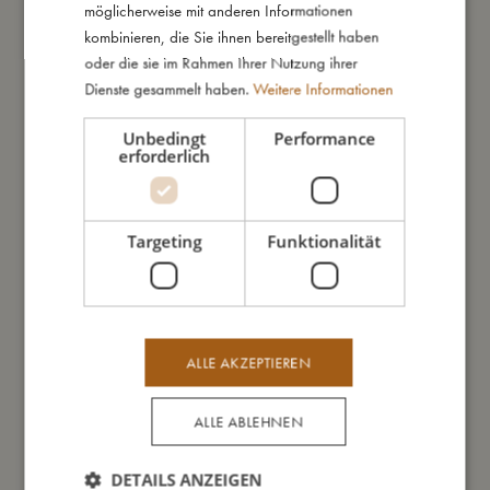
möglicherweise mit anderen Informationen
kombinieren, die Sie ihnen bereitgestellt haben
IN DEN WARENKORB
oder die sie im Rahmen Ihrer Nutzung ihrer
Dienste gesammelt haben.
Weitere Informationen
Trainiere Deine Feinmotorik und lerne den Bauernhof kennen.
Unbedingt
Performance
Schau, manche Tierbabys sehen genauso aus wie ihre Eltern,
erforderlich
andere sehen ganz anders aus.
Dein neues Puzzle-Set besteht aus zehn feinen Puzzles mit je
zwei handlichen Teilen. Die farbenfrohen, handgezeichneten
Targeting
Funktionalität
Illustrationen zeigen Dir Tiereltern und ihre niedlichen Kinder.
Dieses Spiel ist ab 3 Jahren und für die gesamte Familie
geeignet.
ALLE AKZEPTIEREN
So groß bin ich
ALLE ABLEHNEN
Daraus bin ich gemacht
DETAILS ANZEIGEN