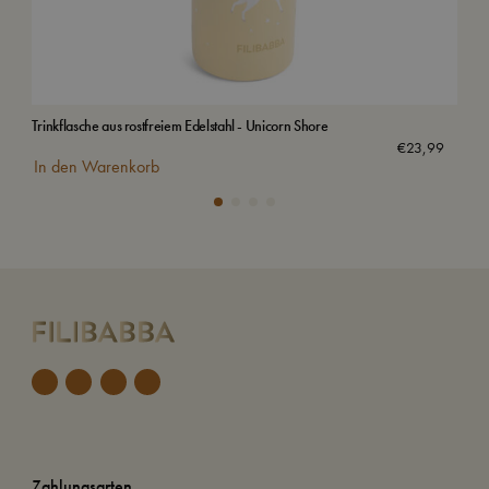
Trinkflasche aus rostfreiem Edelstahl - Unicorn Shore
Trin
€
23,99
In den Warenkorb
In
Zahlungsarten