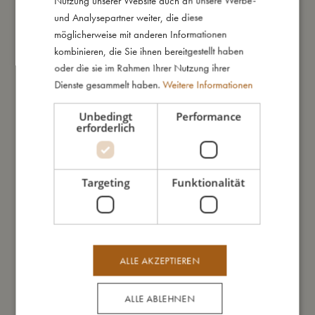
Nutzung unserer Website auch an unsere Werbe-
- Hergestellt aus 100% LFGB-zertifiziertem lebensmittelechtem
und Analysepartner weiter, die diese
Silikon.
möglicherweise mit anderen Informationen
- Flexibles Material ermöglicht das einfache Entnehmen der
kombinieren, die Sie ihnen bereitgestellt haben
Portionen.
oder die sie im Rahmen Ihrer Nutzung ihrer
- Luftdichter Deckel hält die Nahrung frisch.
Dienste gesammelt haben.
Weitere Informationen
- Geeignet für Gefrierschrank, Mikrowelle und Spülmaschine
(der Deckel muss entfernt werden).
Unbedingt
Performance
erforderlich
So groß bin ich
Targeting
Funktionalität
Daraus bin ich gemacht
So kannst Du mich pflegen
ALLE AKZEPTIEREN
Meine Daten
ALLE ABLEHNEN