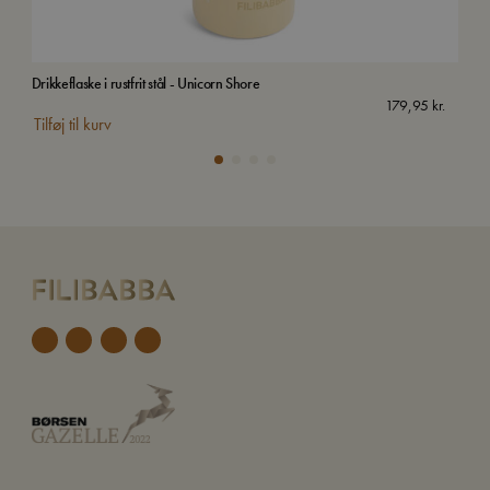
Drikkeflaske i rustfrit stål - Unicorn Shore
Drik
179,95
kr.
Tilføj til kurv
Tilf