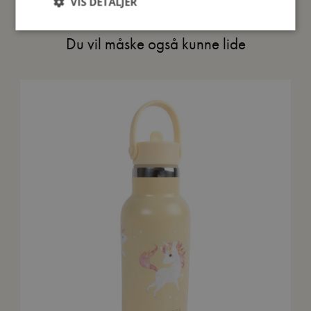
VIS DETALJER
Du vil måske også kunne lide