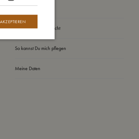
So groß bin ich
 AKZEPTIEREN
Daraus bin ich gemacht
So kannst Du mich pflegen
Meine Daten