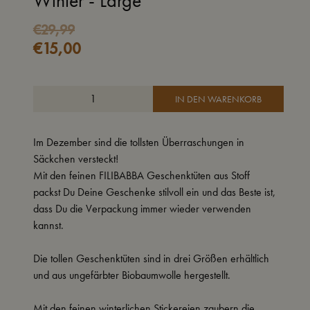
Winter - Large
€
29,99
€
15,00
IN DEN WARENKORB
Im Dezember sind die tollsten Überraschungen in
Säckchen versteckt!
Mit den feinen FILIBABBA Geschenktüten aus Stoff
packst Du Deine Geschenke stilvoll ein und das Beste ist,
dass Du die Verpackung immer wieder verwenden
kannst.
Die tollen Geschenktüten sind in drei Größen erhältlich
und aus ungefärbter Biobaumwolle hergestellt.
Mit den feinen winterlichen Stickereien zaubern die