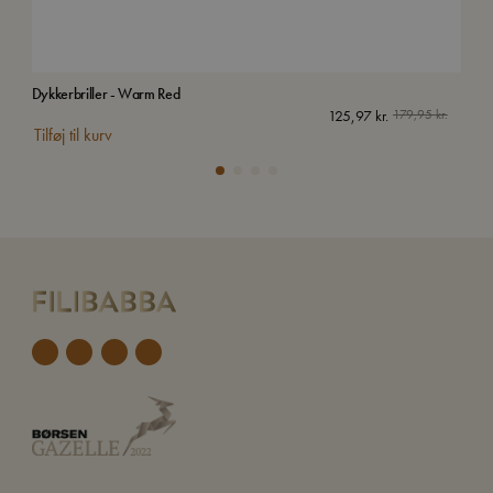
Dykkerbriller - Warm Red
Kuff
125,97
kr.
179,95
kr.
Tilføj til kurv
Tilf