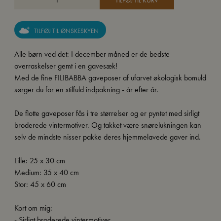
TILFØJ TIL KURV
TILFØJ TIL ØNSKESKYEN
Alle børn ved det: I december måned er de bedste
overraskelser gemt i en gavesæk!
Med de fine FILIBABBA gaveposer af ufarvet økologisk bomuld
sørger du for en stilfuld indpakning - år efter år.
De flotte gaveposer fås i tre størrelser og er pyntet med sirligt
broderede vintermotiver. Og takket være snørelukningen kan
selv de mindste nisser pakke deres hjemmelavede gaver ind.
Lille: 25 x 30 cm
Medium: 35 x 40 cm
Stor: 45 x 60 cm
Kort om mig:
- Sirligt broderede vintermotiver.