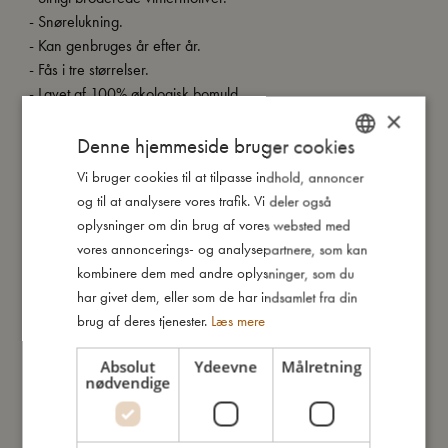
- Snørelukning.
- Kan genbruges år efter år.
- Fås i tre størrelser.
- Lavet af 100% økologisk bomuld.
×
- GOTS organic certificeret af CERES-0300.
Denne hjemmeside bruger cookies
Vi bruger cookies til at tilpasse indhold, annoncer
DANISH
Så stor er jeg
og til at analysere vores trafik. Vi deler også
ENGLISH
oplysninger om din brug af vores websted med
GERMAN
vores annoncerings- og analysepartnere, som kan
Jeg er lavet af
kombinere dem med andre oplysninger, som du
har givet dem, eller som de har indsamlet fra din
Sådan plejer du mig
brug af deres tjenester.
Læs mere
Absolut
Ydeevne
Målretning
nødvendige
Mine data