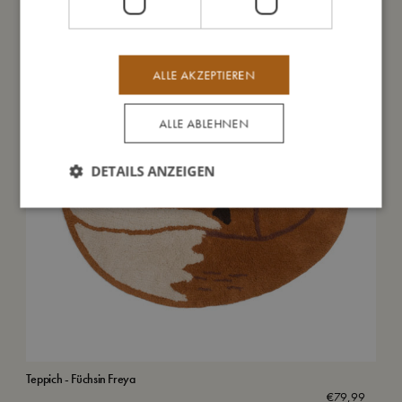
ALLE AKZEPTIEREN
ALLE ABLEHNEN
DETAILS ANZEIGEN
Teppich - Füchsin Freya
Bab
Gre
€
79,99