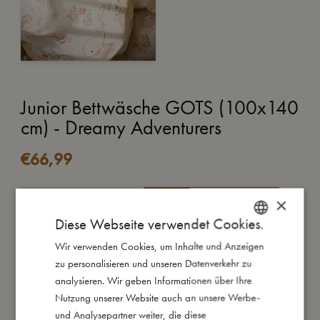
Junior Bettwäsche GOTS (100x140
cm) - Dreamy Adventurers
€
66,99
×
IN DEN WARENKORB
Diese Webseite verwendet Cookies.
Nach einem Tag voller Spaß und Abenteuer fühlt sich dein
Wir verwenden Cookies, um Inhalte und Anzeigen
DANISH
Kind vielleicht müde, aber noch nicht so müde, dass es sofort
zu personalisieren und unseren Datenverkehr zu
ENGLISH
einschlafen möchte. Eine Gute-Nacht-Geschichte, ein sanfter
analysieren. Wir geben Informationen über Ihre
Kuss auf die Stirn und die beruhigende Umarmung der
GERMAN
Nutzung unserer Website auch an unsere Werbe-
Lieblingsbettwäsche schaffen die perfekte Grundlage für
und Analysepartner weiter, die diese