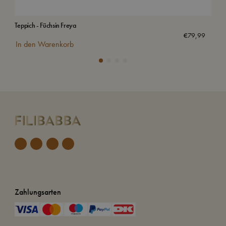
Teppich - Füchsin Freya
Frid
€
79,99
In den Warenkorb
In
Zahlungsarten