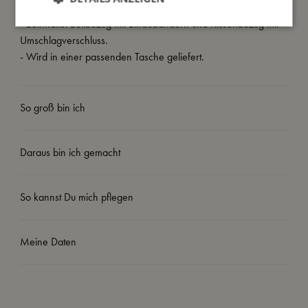
- Größe: Kissenbezug: 40x45 cm / Bettbezug: 100x140 cm.
- Beinhaltet Bettbezug mit Bindebändern und Kissenbezug mit
Umschlagverschluss.
- Wird in einer passenden Tasche geliefert.
So groß bin ich
Daraus bin ich gemacht
So kannst Du mich pflegen
Meine Daten