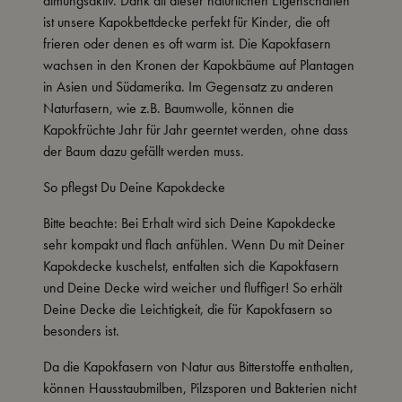
atmungsaktiv. Dank all dieser natürlichen Eigenschaften
ist unsere Kapokbettdecke perfekt für Kinder, die oft
frieren oder denen es oft warm ist. Die Kapokfasern
wachsen in den Kronen der Kapokbäume auf Plantagen
in Asien und Südamerika. Im Gegensatz zu anderen
Naturfasern, wie z.B. Baumwolle, können die
Kapokfrüchte Jahr für Jahr geerntet werden, ohne dass
der Baum dazu gefällt werden muss.
So pflegst Du Deine
Kapokdecke
Bitte beachte: Bei Erhalt wird sich Deine
Kapokdecke
sehr kompakt und flach anfühlen. Wenn Du mit Deiner
Kapokdecke
kuschelst, entfalten sich die Kapokfasern
und Deine Decke wird weicher und fluffiger! So erhält
Deine Decke die Leichtigkeit, die für Kapokfasern so
besonders ist.
Da die Kapokfasern von Natur aus Bitterstoffe enthalten,
können Hausstaubmilben, Pilzsporen und Bakterien nicht