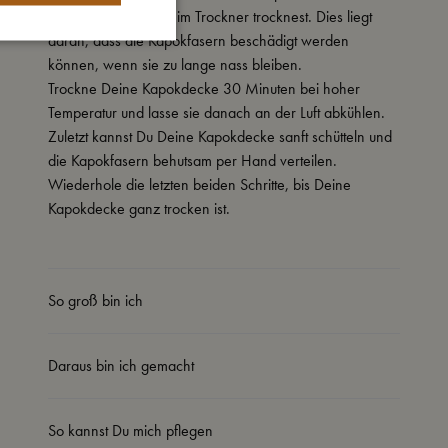
nach dem Waschen im Trockner trocknest. Dies liegt
daran, dass die Kapokfasern beschädigt werden
können, wenn sie zu lange nass bleiben.
Trockne Deine
Kapokdecke
30 Minuten bei hoher
Temperatur und lasse sie danach an der Luft abkühlen.
Zuletzt kannst Du Deine
Kapokdecke
sanft schütteln und
die Kapokfasern behutsam per Hand verteilen.
Wiederhole die letzten beiden Schritte, bis Deine
Kapokdecke
ganz trocken ist.
So groß bin ich
Daraus bin ich gemacht
So kannst Du mich pflegen