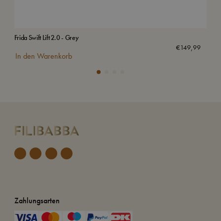
Frida Swift Lift 2.0 - Grey
Kof
€
149,99
In den Warenkorb
In
Zahlungsarten