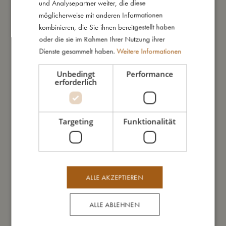
und Analysepartner weiter, die diese
Meine besondere Merkmale:
möglicherweise mit anderen Informationen
- Hergestellt aus 100% Bio-Baumwolle.
kombinieren, die Sie ihnen bereitgestellt haben
- GOTS organic zertifiziert von CERES-0300.
oder die sie im Rahmen Ihrer Nutzung ihrer
- Kissenbezug: 40 x 45 cm
Dienste gesammelt haben.
Weitere Informationen
- Bettbezug: 100 x 140 cm
Unbedingt
Performance
erforderlich
So groß bin ich
Targeting
Funktionalität
Daraus bin ich gemacht
So kannst Du mich pflegen
ALLE AKZEPTIEREN
Meine Daten
ALLE ABLEHNEN