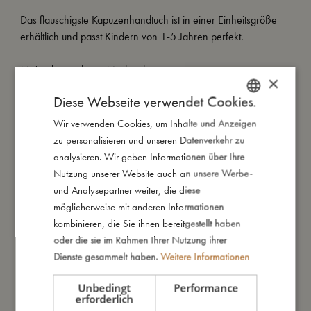
Das flauschigste Kapuzenhandtuch ist in einer Einheitsgröße
erhältlich und passt Kindern von 1-5 Jahren perfekt.
Meine besonderen Merkmale:
×
- Waschbar bei 60 Grad und mit ähnlichen Farben.
Diese Webseite verwendet Cookies.
- Erhältlich in einer Einheitsgröße von 1-5 Jahren.
- Hergestellt aus 100% Bio-Baumwolle.
Wir verwenden Cookies, um Inhalte und Anzeigen
DANISH
- GOTS organic zertifiziert von CERES-0300.
zu personalisieren und unseren Datenverkehr zu
ENGLISH
analysieren. Wir geben Informationen über Ihre
GERMAN
Nutzung unserer Website auch an unsere Werbe-
So groß bin ich
und Analysepartner weiter, die diese
möglicherweise mit anderen Informationen
kombinieren, die Sie ihnen bereitgestellt haben
Daraus bin ich gemacht
oder die sie im Rahmen Ihrer Nutzung ihrer
Dienste gesammelt haben.
Weitere Informationen
So kannst Du mich pflegen
Unbedingt
Performance
erforderlich