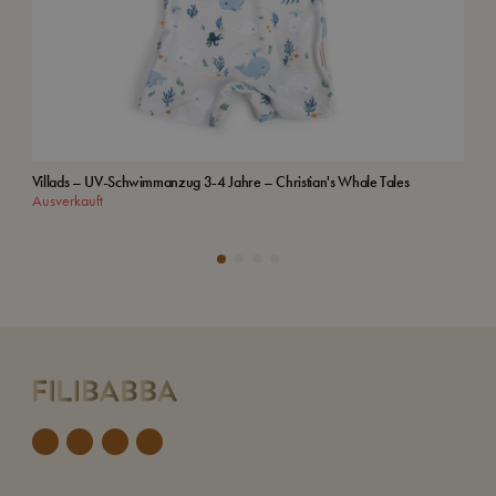
Villads – UV-Schwimmanzug 3-4 Jahre – Christian's Whale Tales
Kap
Ausverkauft
In