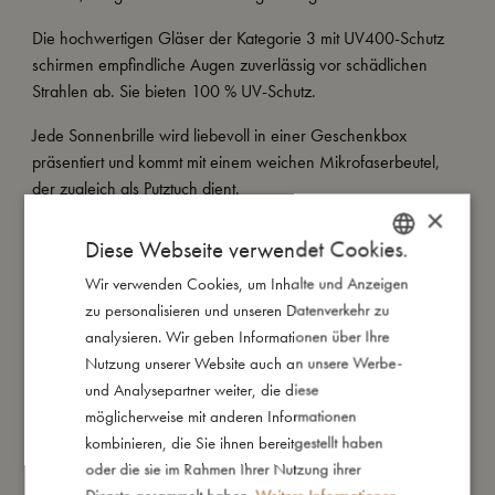
Die hochwertigen Gläser der Kategorie 3 mit UV400-Schutz
schirmen empfindliche Augen zuverlässig vor schädlichen
Strahlen ab. Sie bieten 100 % UV-Schutz.
Jede Sonnenbrille wird liebevoll in einer Geschenkbox
präsentiert und kommt mit einem weichen Mikrofaserbeutel,
der zugleich als Putztuch dient.
×
Meine besonderen Merkmale:
Diese Webseite verwendet Cookies.
– Gefertigt aus recyceltem Kunststoff
Wir verwenden Cookies, um Inhalte und Anzeigen
DANISH
– Flexibles Material mit weicher Oberfläche
zu personalisieren und unseren Datenverkehr zu
– UV400-Gläser (Kategorie 3)
ENGLISH
analysieren. Wir geben Informationen über Ihre
– Inklusive weichem Mikrofaserbeutel, der auch als Putztuch
GERMAN
Nutzung unserer Website auch an unsere Werbe-
dient
und Analysepartner weiter, die diese
– Erhältlich in zwei Größen: 1–3 Jahre und 4–7 Jahre
möglicherweise mit anderen Informationen
kombinieren, die Sie ihnen bereitgestellt haben
oder die sie im Rahmen Ihrer Nutzung ihrer
So groß bin ich