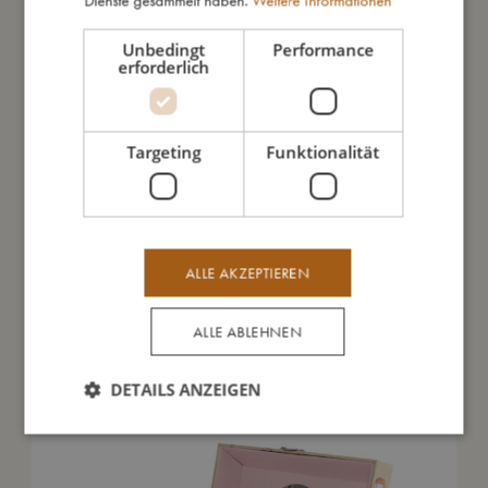
Dienste gesammelt haben.
Weitere Informationen
Daraus bin ich gemacht
Unbedingt
Performance
erforderlich
So kannst Du mich pflegen
Targeting
Funktionalität
Meine Daten
ALLE AKZEPTIEREN
Das könnte dir auch gefallen
ALLE ABLEHNEN
DETAILS ANZEIGEN