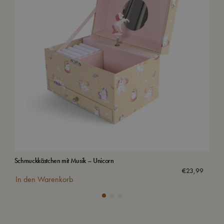
Schmuckkästchen mit Musik – Unicorn
Was
€
23,99
In den Warenkorb
In