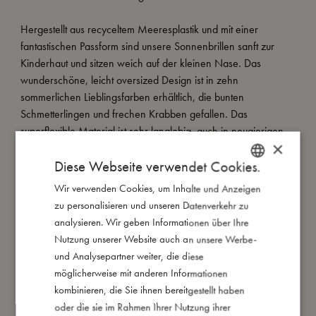
Hergestellt aus recyceltem Meeresplastik und mit einer
fantastischen Passform sind unsere Sonnenbrillen sanft zur
Kinderhaut und sitzen weich auf der kleinen Nase. Das
wunderschöne, leicht oversized Design ist in zehn
sommerlichen Lieblingsfarben erhältlich, die bunten
Schmetterlingen und frechen Krabben gefallen. Das
superflexible Material ist sehr langlebig  auch in neugierigen
×
Kinderhänden.
Diese Webseite verwendet Cookies.
Darüber hinaus bieten Qualitätsgläser mit einem UV 400-Filter
100 % UV-Schutz für die aufgeweckten Augen.
Wir verwenden Cookies, um Inhalte und Anzeigen
DANISH
zu personalisieren und unseren Datenverkehr zu
ENGLISH
Unsere Sonnenbrillen für die 1-3-Jährigen werden in einer
analysieren. Wir geben Informationen über Ihre
tollen Geschenkverpackung aus Papier aus nachhaltiger
GERMAN
Nutzung unserer Website auch an unsere Werbe-
Waldwirtschaft und einem multifunktionalen Mikrofaserbeutel
und Analysepartner weiter, die diese
geliefert, der auch als Brillenputztuch verwendet werden kann.
möglicherweise mit anderen Informationen
kombinieren, die Sie ihnen bereitgestellt haben
oder die sie im Rahmen Ihrer Nutzung ihrer