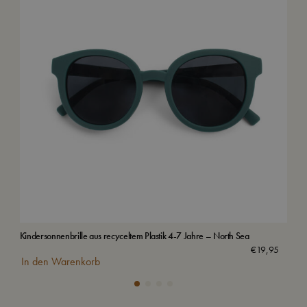
Kindersonnenbrille aus recyceltem Plastik 4-7 Jahre – North Sea
Vil
€
19,95
In den Warenkorb
In