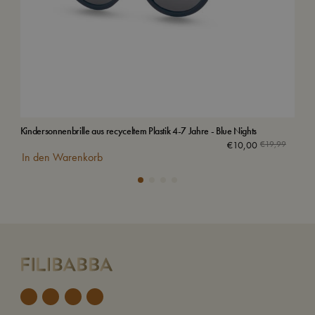
Kindersonnenbrille aus recyceltem Plastik 4-7 Jahre - Blue Nights
Bad
Aus
€
10,00
€
19,99
In den Warenkorb