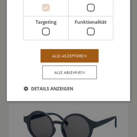
Meine Daten
Targeting
Funktionalität
Das könnte dir auch gefallen
ALLE AKZEPTIEREN
ALLE ABLEHNEN
SALE
DETAILS ANZEIGEN