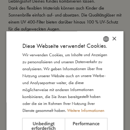
Lieblingsshirt Deines Kindes kombinieren lassen.
Dank des flexiblen Materials können auch Kinder die
Sonnenbrille einfach auf- und absetzen. Die Qualitätsgläser mit
einem UV 400-Filter bieten darüber hinaus 100 % UV-Schutz
für die aufgeweckten Augen.
×
Unsere Sonnenbrillen für die 4-7-Jährigen werden in einer
Diese Webseite verwendet Cookies.
tollen Geschenkverpackung aus Papier aus nachhaltiger
Wir verwenden Cookies, um Inhalte und Anzeigen
DANISH
Waldwirtschaft und einem multifunktionalen Mikrofaserbeutel
zu personalisieren und unseren Datenverkehr zu
geliefert, der auch als Brillenputztuch verwendet werden kann.
ENGLISH
analysieren. Wir geben Informationen über Ihre
GERMAN
Nutzung unserer Website auch an unsere Werbe-
und Analysepartner weiter, die diese
So groß bin ich
möglicherweise mit anderen Informationen
kombinieren, die Sie ihnen bereitgestellt haben
oder die sie im Rahmen Ihrer Nutzung ihrer
Daraus bin ich gemacht
Dienste gesammelt haben.
Weitere Informationen
So kannst Du mich pflegen
Unbedingt
Performance
erforderlich