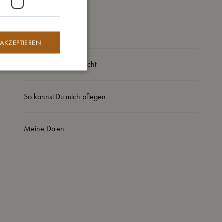
So groß bin ich
 AKZEPTIEREN
Daraus bin ich gemacht
So kannst Du mich pflegen
Meine Daten