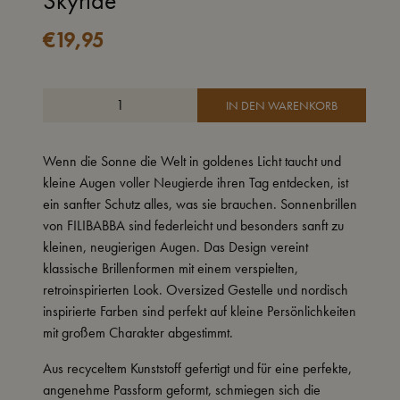
Skyride
€
19,95
IN DEN WARENKORB
Wenn die Sonne die Welt in goldenes Licht taucht und
kleine Augen voller Neugierde ihren Tag entdecken, ist
ein sanfter Schutz alles, was sie brauchen. Sonnenbrillen
von FILIBABBA sind federleicht und besonders sanft zu
kleinen, neugierigen Augen. Das Design vereint
klassische Brillenformen mit einem verspielten,
retroinspirierten Look. Oversized Gestelle und nordisch
inspirierte Farben sind perfekt auf kleine Persönlichkeiten
mit großem Charakter abgestimmt.
Aus recyceltem Kunststoff gefertigt und für eine perfekte,
angenehme Passform geformt, schmiegen sich die