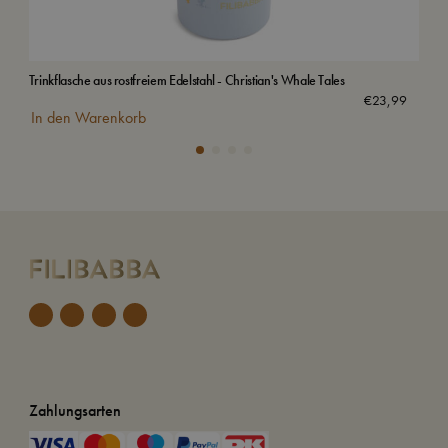
Trinkflasche aus rostfreiem Edelstahl - Christian's Whale Tales
Gef
Aus
€
23,99
In den Warenkorb
Zahlungsarten