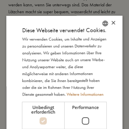
werden kann, wenn Sie unterwegs sind. Das Material der
Lätzchen macht sie super bequem, wasserdicht und leicht zu
reinigen. Die Packung enthält zwei einfarbige Lätzchen mit
×
farblich abgestimmten Rändern, was den Lätzchen einen
Diese Webseite verwendet Cookies.
minimalistischen Look verleiht.
Wir verwenden Cookies, um Inhalte und Anzeigen
DANISH
zu personalisieren und unseren Datenverkehr zu
ENGLISH
analysieren. Wir geben Informationen über Ihre
So groß bin ich
GERMAN
Nutzung unserer Website auch an unsere Werbe-
und Analysepartner weiter, die diese
Daraus bin ich gemacht
möglicherweise mit anderen Informationen
kombinieren, die Sie ihnen bereitgestellt haben
oder die sie im Rahmen Ihrer Nutzung ihrer
So kannst Du mich pflegen
Dienste gesammelt haben.
Weitere Informationen
Unbedingt
Performance
Meine Daten
erforderlich