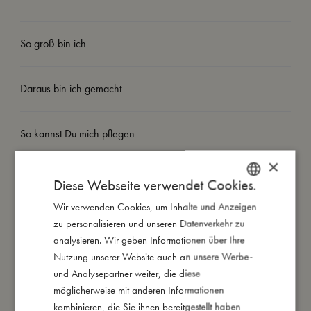
So groß bin ich
Daraus bin ich gemacht
So kannst Du mich pflegen
×
Meine Daten
Diese Webseite verwendet Cookies.
Wir verwenden Cookies, um Inhalte und Anzeigen
DANISH
zu personalisieren und unseren Datenverkehr zu
ENGLISH
analysieren. Wir geben Informationen über Ihre
GERMAN
Nutzung unserer Website auch an unsere Werbe-
Das könnte dir auch gefallen
und Analysepartner weiter, die diese
möglicherweise mit anderen Informationen
kombinieren, die Sie ihnen bereitgestellt haben