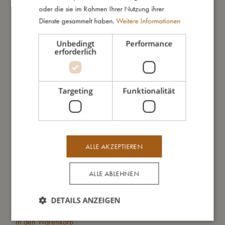
oder die sie im Rahmen Ihrer Nutzung ihrer
Dienste gesammelt haben.
Weitere Informationen
Unbedingt
Performance
erforderlich
Targeting
Funktionalität
ALLE AKZEPTIEREN
ALLE ABLEHNEN
DETAILS ANZEIGEN
Trinkflasche aus rostfreiem Edelstahl - Unicorn Shore
Trin
€
23,99
In den Warenkorb
In