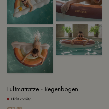
Luftmatratze - Regenbogen
Nicht vorrätig
Ursprünglicher
Aktueller
€
32,99