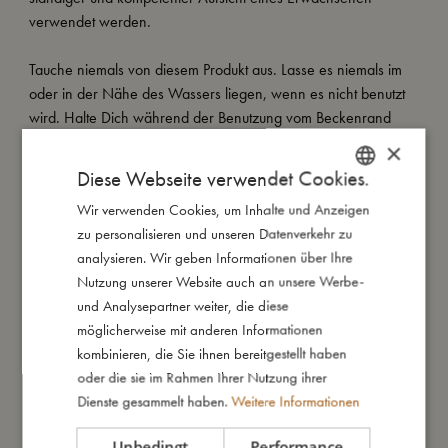
verwendet werden.
Tauche niemals von diesem Produkt aus. Lasse es niemals im
oder in der Nähe des Wassers liegen, wenn es nicht benutzt
wird. Halte Dich während der Benutzung vom Beckenrand
oder anderen Hindernissen fern. Verwende das Produkt nicht
×
bei Wind oder in Gewässern mit starker Strömung.
Diese Webseite verwendet Cookies.
Wir verwenden Cookies, um Inhalte und Anzeigen
DANISH
Unsere Luftmatratzen sind sorgfältig getestet, gemäß der EU-
zu personalisieren und unseren Datenverkehr zu
Richtlinie
ENGLISH
analysieren. Wir geben Informationen über Ihre
EN-71 zugelassen und tragen die CE-Kennzeichnung.
GERMAN
Nutzung unserer Website auch an unsere Werbe-
und Analysepartner weiter, die diese
möglicherweise mit anderen Informationen
So groß bin ich
kombinieren, die Sie ihnen bereitgestellt haben
oder die sie im Rahmen Ihrer Nutzung ihrer
Daraus bin ich gemacht
Dienste gesammelt haben.
Weitere Informationen
Unbedingt
Performance