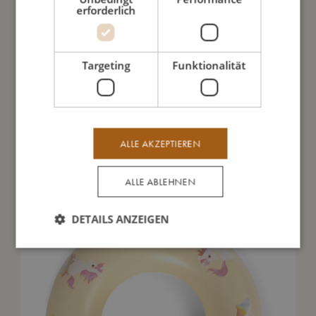
erforderlich
So kannst Du mich pflegen
Meine Daten
Targeting
Funktionalität
ALLE AKZEPTIEREN
Das könnte dir auch gefallen
ALLE ABLEHNEN
DETAILS ANZEIGEN