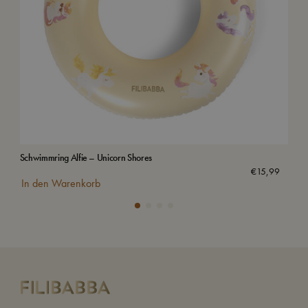
Schwimmring Alfie – Unicorn Shores
Sch
€
15,99
In den Warenkorb
In