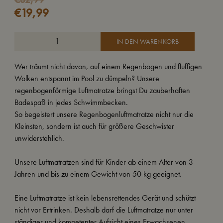
€
19,99
Preis
Preis
war:
ist:
€32,99
€19,99.
IN DEN WARENKORB
Wer träumt nicht davon, auf einem Regenbogen und fluffigen
Wolken entspannt im Pool zu dümpeln? Unsere
regenbogenförmige Luftmatratze bringst Du zauberhaften
Badespaß in jedes Schwimmbecken.
So begeistert unsere Regenbogenluftmatratze nicht nur die
Kleinsten, sondern ist auch für größere Geschwister
unwiderstehlich.
Unsere Luftmatratzen sind für Kinder ab einem Alter von 3
Jahren und bis zu einem Gewicht von 50 kg geeignet.
Eine Luftmatratze ist kein lebensrettendes Gerät und schützt
nicht vor Ertrinken. Deshalb darf die Luftmatratze nur unter
ständiger und kompetenter Aufsicht eines Erwachsenen