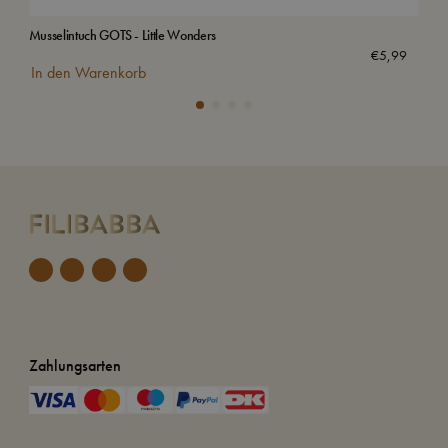
Musselintuch GOTS - Little Wonders
Mus
€
5,99
In den Warenkorb
In
Zahlungsarten