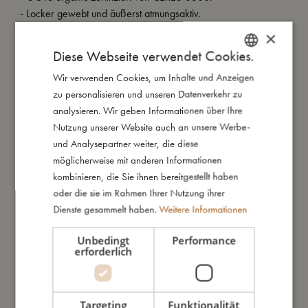
- Locker gewebt und äußerst atmungsaktiv.
- Kann bei 40º gewaschen werden.
×
- 65x65 cm.
Diese Webseite verwendet Cookies.
Wir verwenden Cookies, um Inhalte und Anzeigen
DANISH
zu personalisieren und unseren Datenverkehr zu
So groß bin ich
ENGLISH
analysieren. Wir geben Informationen über Ihre
GERMAN
Nutzung unserer Website auch an unsere Werbe-
Daraus bin ich gemacht
und Analysepartner weiter, die diese
möglicherweise mit anderen Informationen
kombinieren, die Sie ihnen bereitgestellt haben
So kannst Du mich pflegen
oder die sie im Rahmen Ihrer Nutzung ihrer
Dienste gesammelt haben.
Weitere Informationen
Meine Daten
Unbedingt
Performance
erforderlich
Targeting
Funktionalität