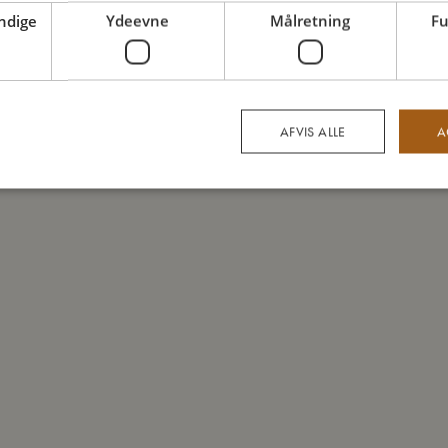
ndige
Ydeevne
Målretning
Fu
AFVIS ALLE
A