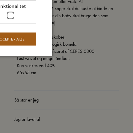
trækker sig lidt sammen efter vask. Af
nktionalitet
sikkerhedsmæssige årsager skal du huske at binde en
knude i stofbleen, når din baby skal bruge den som
nusseklud eller legetøj.
Mine specielle egenskaber:
CCEPTER ALLE
- Lavet af 100% økologisk bomuld.
- GOTS organic certificeret af CERES-0300.
- Løst vævet og meget åndbar.
- Kan vaskes ved 40º.
- 65x65 cm
Så stor er jeg
Jeg er lavet af