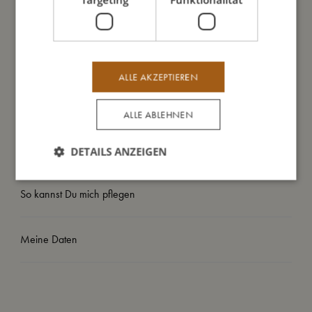
- Kann bei 30 Grad im Schonwaschgang in der Maschine
gewaschen werden
- Erhältlich in zwei Größen: 80-92 (1-2 Jahre) und 98-104
(3-4 Jahre)
ALLE AKZEPTIEREN
So groß bin ich
ALLE ABLEHNEN
Daraus bin ich gemacht
DETAILS ANZEIGEN
So kannst Du mich pflegen
Meine Daten