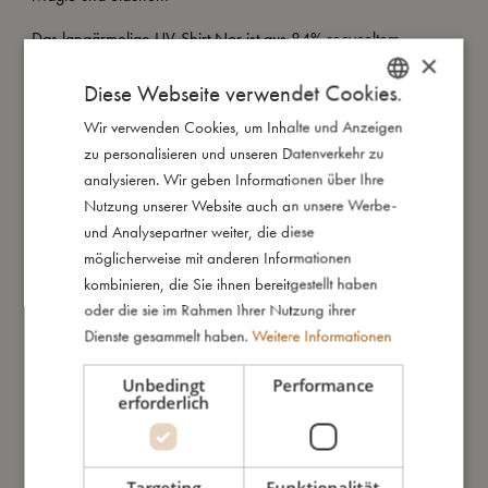
Das langärmelige UV-Shirt Nor ist aus 84% recyceltem
×
Polyester und 16% Spandex hergestellt und bietet UV50+
Diese Webseite verwendet Cookies.
Schutz. Das Shirt liegt sanft auf der zarten Haut deines Kindes
und ermöglicht unbeschwertes Spielen.
Wir verwenden Cookies, um Inhalte und Anzeigen
DANISH
zu personalisieren und unseren Datenverkehr zu
Pflegehinweise:
ENGLISH
analysieren. Wir geben Informationen über Ihre
- Spüle die Badebekleidung nach jedem Baden gründlich unter
GERMAN
Nutzung unserer Website auch an unsere Werbe-
laufendem Wasser aus, da die Farben sonst verblassen
und Analysepartner weiter, die diese
können
möglicherweise mit anderen Informationen
- Vermeide es, die Kleidung auszuwringen oder zu quetschen,
kombinieren, die Sie ihnen bereitgestellt haben
da dies die Fasern beschädigen und den UV-Schutz verringern
oder die sie im Rahmen Ihrer Nutzung ihrer
kann
Dienste gesammelt haben.
Weitere Informationen
- Lasse die Badebekleidung immer im Schatten liegend
trocknen, damit die Fasern nicht ausleiern
Unbedingt
Performance
erforderlich
Meine besonderen Merkmale:
- Hergestellt aus 84% recyceltem Polyester, 16% Spandex
- UV-Schutz 50+
Targeting
Funktionalität