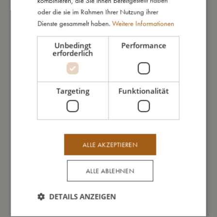
kombinieren, die Sie ihnen bereitgestellt haben
mm
oder die sie im Rahmen Ihrer Nutzung ihrer
Dienste gesammelt haben.
Weitere Informationen
So groß bin ich
Unbedingt
Performance
erforderlich
Daraus bin ich gemacht
Targeting
Funktionalität
So kannst Du mich pflegen
Meine Daten
ALLE AKZEPTIEREN
ALLE ABLEHNEN
Das könnte dir auch gefallen
DETAILS ANZEIGEN