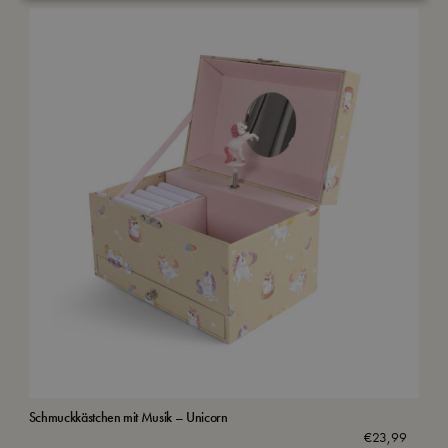
Schmuckkästchen mit Musik – Unicorn
Was
€
23,99