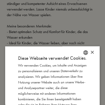
ständiger und kompetenter Aufsicht eines Erwachsenen
verwendet werden. Lasse Kinder niemals unbeaufsichtigt in
der Nähe von Wasser spielen.
Meine besonderen Merkmale:
- Bietet optimalen Schutz und Komfort für Kinder, die das
Wasser erkunden
- Ideal für Kinder, die Wasser lieben, aber noch nicht
schwimmen können
×
- Mit Sicherheitsventilen aufgeblasen, die den Wasserspaß
Diese Webseite verwendet Cookies.
nicht beeinträchtigen
Wir verwenden Cookies, um Inhalte und Anzeigen
DANISH
- Getestet und zugelassen nach europäischer Norm EN-
zu personalisieren und unseren Datenverkehr zu
13138-1 und trägt das CE-Zeichen
ENGLISH
analysieren. Wir geben Informationen über Ihre
- Hergestellt aus hochwertigem PVC mit einer Dicke von 0,25
GERMAN
Nutzung unserer Website auch an unsere Werbe-
mm
und Analysepartner weiter, die diese
- Empfohlenes Alter: 3-6 Jahre
möglicherweise mit anderen Informationen
- Empfohlenes Gewicht: 19-30 kg"
kombinieren, die Sie ihnen bereitgestellt haben
oder die sie im Rahmen Ihrer Nutzung ihrer