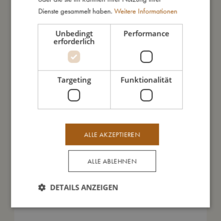
Dienste gesammelt haben.
Weitere Informationen
So groß bin ich
Unbedingt
Performance
erforderlich
Daraus bin ich gemacht
So kannst Du mich pflegen
Targeting
Funktionalität
Meine Daten
ALLE AKZEPTIEREN
ALLE ABLEHNEN
Das könnte dir auch gefallen
DETAILS ANZEIGEN