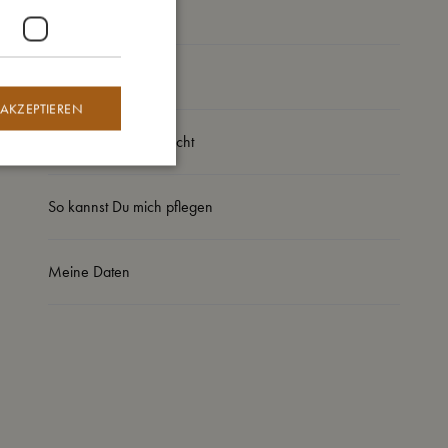
So groß bin ich
 AKZEPTIEREN
Daraus bin ich gemacht
So kannst Du mich pflegen
Meine Daten