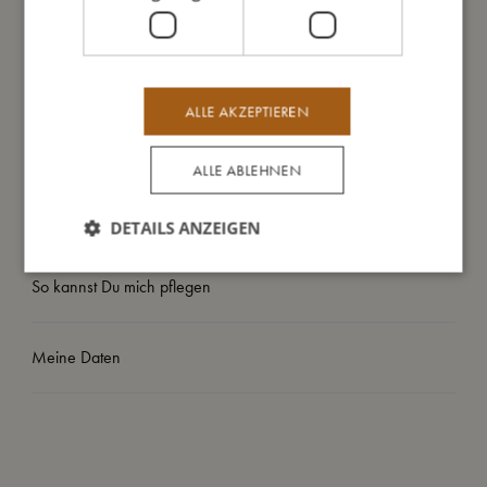
- Auch nach dem freien Schwimmen als UV-Schutz nutzbar
- Geprüft und zugelassen nach europäischer Norm EN 13138-
1
ALLE AKZEPTIEREN
So groß bin ich
ALLE ABLEHNEN
Daraus bin ich gemacht
DETAILS ANZEIGEN
So kannst Du mich pflegen
Meine Daten