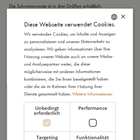
Die Schwimmweste ist in drei Größen erhältlich:
1-2 Jahre: Empfohlenes Gewicht 11-15 kg, Brustumfang 51 cm
×
3-4 Jahre: Empfohlenes Gewicht 15-19 kg, Brustumfang 56
Diese Webseite verwendet Cookies.
cm
Wir verwenden Cookies, um Inhalte und Anzeigen
DANISH
5-6 Jahre: Empfohlenes Gewicht 19-30 kg, Brustumfang 62
zu personalisieren und unseren Datenverkehr zu
cm
ENGLISH
analysieren. Wir geben Informationen über Ihre
GERMAN
Diese Schwimmweste ist kein lebensrettendes Produkt und
Nutzung unserer Website auch an unsere Werbe-
bietet keinen Schutz vor dem Ertrinken. Sie darf nur unter
und Analysepartner weiter, die diese
ständiger und fachkundiger Aufsicht durch eine erwachsene
möglicherweise mit anderen Informationen
Person verwendet werden. Die Schwimmlernweste eignet sich
kombinieren, die Sie ihnen bereitgestellt haben
nicht zum Segeln.
oder die sie im Rahmen Ihrer Nutzung ihrer
Dienste gesammelt haben.
Weitere Informationen
Meine besonderen Merkmale:
- UV-Schutz mit Faktor 50+
Unbedingt
Performance
erforderlich
- Erhältlich in den Größen 1–2 Jahre, 3–4 Jahre und 5–6
Jahre
- Unterstützt eine natürliche Schwimmhaltung
- Anpassbarer Auftrieb durch herausnehmbare Auftriebskörper
Targeting
Funktionalität