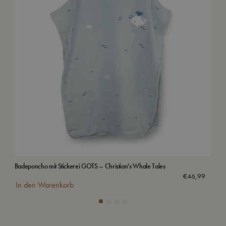
Badeponcho mit Stickerei GOTS – Christian's Whale Tales
Wass
Aus
€
46,99
In den Warenkorb