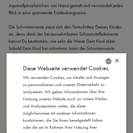
Aquarellpinselstrichen von Hand gemalt und verwandelt jeden
Blick in eine spannende Entdeckungsreise.
Die Schwimmweste passt sich den Fortschritten Deines Kindes
an, denn dank der herausnehmbaren Schaumstoffelemente
kannst Du bestimmen, wie sehr die Weste Dein Kind stützt.
Sobald Dein Kind frei schwimmt, kann die Schwimmweste
weiterhin zum UV-Schutz verwendet werden.
×
Diese Webseite verwendet Cookies.
Die Schwimmweste ist in drei Größen erhältlich:
1-2 Jahre: Empfohlenes Gewicht 11-15 kg, Brustumfang 51
Wir verwenden Cookies, um Inhalte und Anzeigen
DANISH
cm.
zu personalisieren und unseren Datenverkehr zu
ENGLISH
3-4 Jahre: Empfohlenes Gewicht 15-19 kg, Brustumfang 56
analysieren. Wir geben Informationen über Ihre
GERMAN
cm.
Nutzung unserer Website auch an unsere Werbe-
5-6 Jahre: Empfohlenes Gewicht 19-30 kg, Brustumfang 62
und Analysepartner weiter, die diese
cm.
möglicherweise mit anderen Informationen
kombinieren, die Sie ihnen bereitgestellt haben
Eine Schwimmlernweste ist kein lebensrettendes Gerät und
oder die sie im Rahmen Ihrer Nutzung ihrer