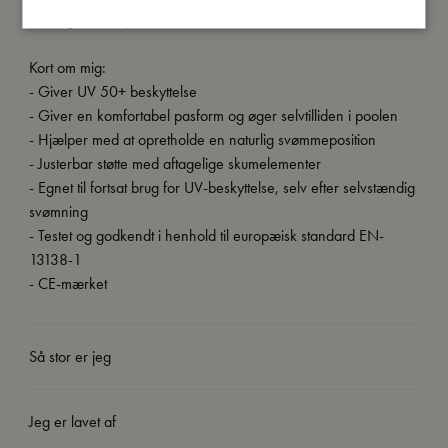
ikke egnet til sejlads.
Kort om mig:
- Giver UV 50+ beskyttelse
- Giver en komfortabel pasform og øger selvtilliden i poolen
- Hjælper med at opretholde en naturlig svømmeposition
- Justerbar støtte med aftagelige skumelementer
- Egnet til fortsat brug for UV-beskyttelse, selv efter selvstændig
svømning
- Testet og godkendt i henhold til europæisk standard EN-
13138-1
- CE-mærket
Så stor er jeg
Jeg er lavet af