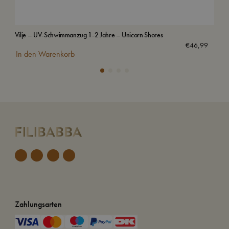
Vilje – UV-Schwimmanzug 1-2 Jahre – Unicorn Shores
Sch
€
46,99
In den Warenkorb
In
Zahlungsarten