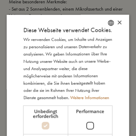
Meine besonderen Merkmale:
- Set aus 2 Sonnenblenden, einem Mikrofasertuch und einer
kleinen Aufbewahrungstasche
×
- Einfache Montage ohne Saugnäpfe
Diese Webseite verwendet Cookies.
- UPF 50, während die Sicht nach draußen erhalten bleibt
Wir verwenden Cookies, um Inhalte und Anzeigen
DANISH
zu personalisieren und unseren Datenverkehr zu
ENGLISH
So groß bin ich
analysieren. Wir geben Informationen über Ihre
GERMAN
Nutzung unserer Website auch an unsere Werbe-
und Analysepartner weiter, die diese
Daraus bin ich gemacht
möglicherweise mit anderen Informationen
kombinieren, die Sie ihnen bereitgestellt haben
oder die sie im Rahmen Ihrer Nutzung ihrer
So kannst Du mich pflegen
Dienste gesammelt haben.
Weitere Informationen
Unbedingt
Performance
Meine Daten
erforderlich