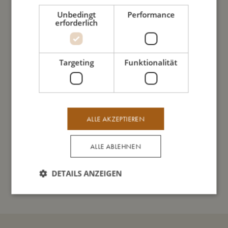
- Deckel leicht zu öffnen.
Unbedingt
Performance
- Aus lebensmittelechtem Silikon gemacht.
erforderlich
- Spülmaschinenfest, ofenfest (max. 200º), geeignet für das
Gefrierfach und für die Mikrowelle (ohne Deckel).
Targeting
Funktionalität
So groß bin ich
Daraus bin ich gemacht
ALLE AKZEPTIEREN
So kannst Du mich pflegen
ALLE ABLEHNEN
DETAILS ANZEIGEN
Meine Daten