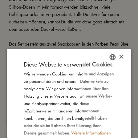
Silikon-Dosen im Miniformat werden blitzschnell viele
Lieblingssnacks hervorgezaubert. Falls Du etwas für später
aufheben möchtest, kannst Du die Waldose ganz einfach mit
dem passenden Deckel verschließen.
Das Set besteht aus zwei Snackdosen in den Farben Pearl Blue
und Toasted Almond.
×
Diese Webseite verwendet Cookies.
Unsere kleinen Snackdosen sind aus 100 %
lebensmittelechtem Silikon hergestellt und haben eine weiche
Wir verwenden Cookies, um Inhalte und Anzeigen
DANISH
Oberfläche, die sich angenehm anfühlt. Silikon ist ein sehr
zu personalisieren und unseren Datenverkehr zu
ENGLISH
widerstandsfähiges Material, das im Gegensatz zu Plastik
analysieren. Wir geben Informationen über Ihre
GERMAN
weder reißt noch zerbricht. Unsere Snack-Dosen sind
Nutzung unserer Website auch an unsere Werbe-
spülmaschinenfest. So begleiten unsere lustigen Wale Dein
und Analysepartner weiter, die diese
Kind bei vielen gemütlichen Mahlzeiten.
möglicherweise mit anderen Informationen
kombinieren, die Sie ihnen bereitgestellt haben
Meine besonderen Merkmale:
oder die sie im Rahmen Ihrer Nutzung ihrer
- 2 walförmige Snackdosen, 165 ml Füllmenge.
Dienste gesammelt haben.
Weitere Informationen